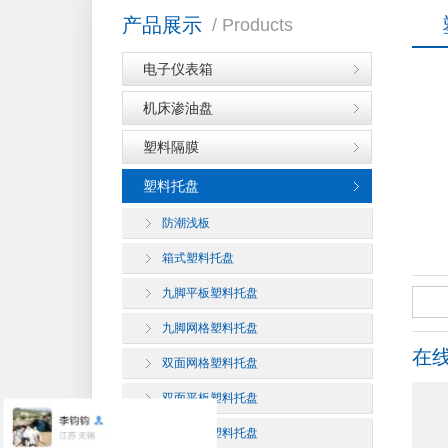
产品展示
/ Products
电子仪表箱
机床渗油盘
塑料隔膜
塑料托盘
防潮浅板
箱式塑料托盘
九脚平板塑料托盘
九脚网格塑料托盘
在
双面网格塑料托盘
双面平板塑料托盘
田字网格塑料托盘