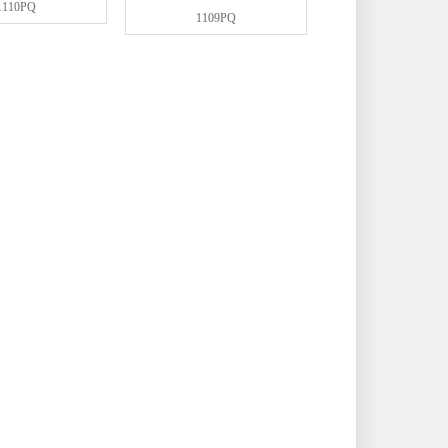
1110PQ
1109PQ