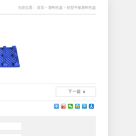
当前位置：
首页
>
塑料托盘
>
轻型平板塑料托盘
下一篇