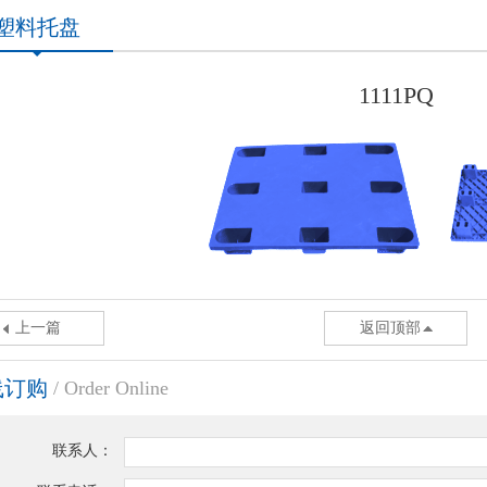
塑料托盘
1111PQ
上一篇
返回顶部
线订购
/ Order Online
联系人：