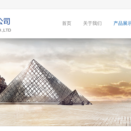
首页
关于我们
产品展