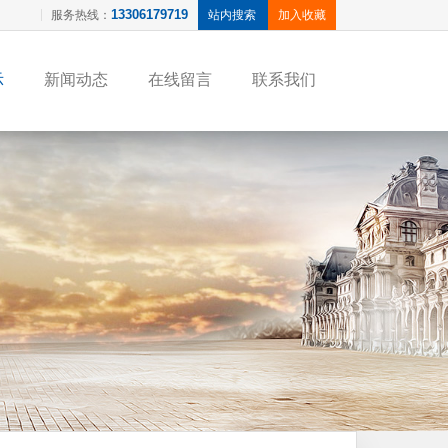
13306179719
服务热线：
加入收藏
示
新闻动态
在线留言
联系我们