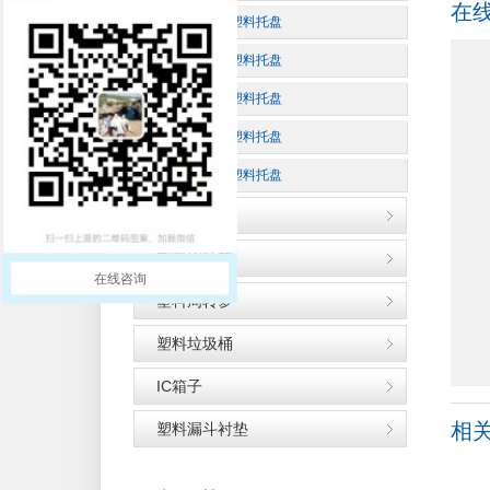
在
田字平板塑料托盘
川字平板塑料托盘
川字网格塑料托盘
轻型平板塑料托盘
轻型网格塑料托盘
塑料周转箱
塑料周转筐
在线咨询
塑料周转箩
塑料垃圾桶
IC箱子
相
塑料漏斗衬垫