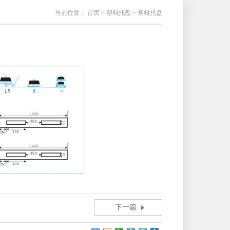
当前位置：
首页
>
塑料托盘
>
塑料托盘
下一篇