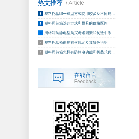
热文推荐
/ Article
塑料托盘哪一成型方式使用较多及不同规…
塑料周转箱选购方式和模具的价格区间
周转箱防静电型购买考虑因素和制造中系…
塑料托盘挠曲度有何规定及其颜色说明
塑料周转箱怎样有防静电功能和折叠式优…
在线留言
Feedback