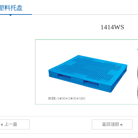
塑料托盘
1414WS
上一篇
返回顶部